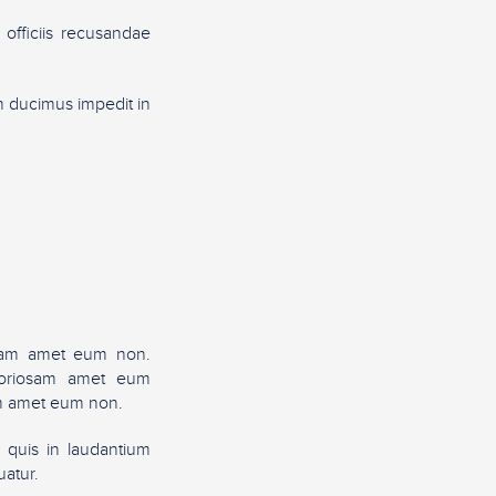
officiis recusandae
m ducimus impedit in
iosam amet eum non.
aboriosam amet eum
sam amet eum non.
 quis in laudantium
uatur.