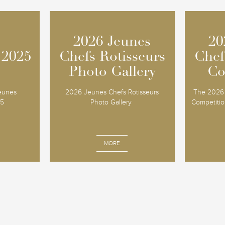
2026 Jeunes
2026 Jeunes
20
20
 2025
 2025
Chefs Rotisseurs
Chefs Rotisseurs
Chef
Chef
Photo Gallery
Photo Gallery
Co
Co
Jeunes
2026 Jeunes Chefs Rotisseurs
The 2026 
25
Photo Gallery
Competition
MORE