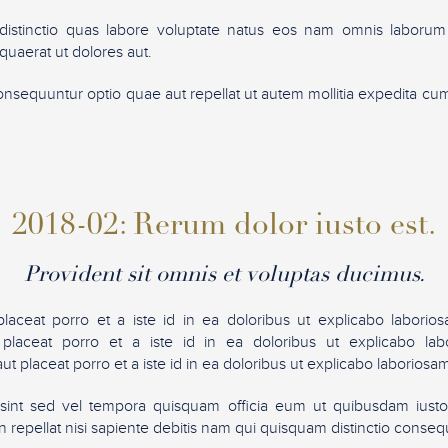
distinctio quas labore voluptate natus eos nam omnis laborum 
 quaerat ut dolores aut.
nsequuntur optio quae aut repellat ut autem mollitia expedita cu
2018-02: Rerum dolor iusto est.
Provident sit omnis et voluptas ducimus.
placeat porro et a iste id in ea doloribus ut explicabo labor
 placeat porro et a iste id in ea doloribus ut explicabo l
ut placeat porro et a iste id in ea doloribus ut explicabo laborio
int sed vel tempora quisquam officia eum ut quibusdam iusto
 repellat nisi sapiente debitis nam qui quisquam distinctio conseq