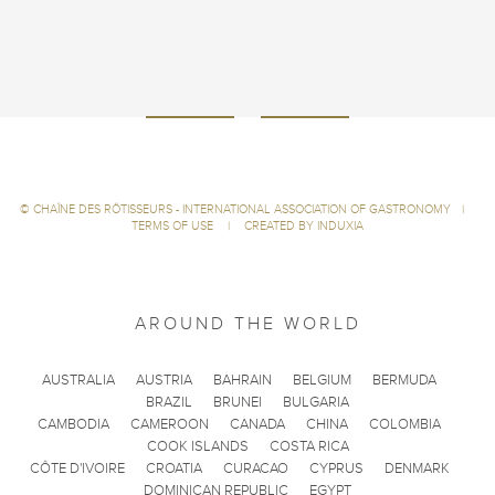
©
CHAÎNE DES RÔTISSEURS - INTERNATIONAL ASSOCIATION OF GASTRONOMY
|
TERMS OF USE
|
CREATED BY INDUXIA
AROUND THE WORLD
AUSTRALIA
AUSTRIA
BAHRAIN
BELGIUM
BERMUDA
BRAZIL
BRUNEI
BULGARIA
CAMBODIA
CAMEROON
CANADA
CHINA
COLOMBIA
COOK ISLANDS
COSTA RICA
CÔTE D'IVOIRE
CROATIA
CURACAO
CYPRUS
DENMARK
DOMINICAN REPUBLIC
EGYPT