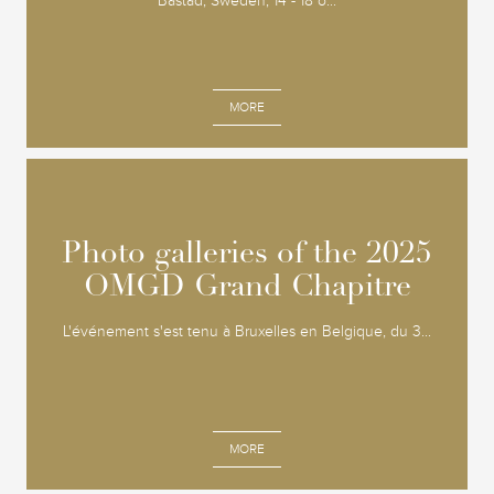
Båstad, Sweden, 14 - 18 o...
MORE
Photo galleries of the 2025
Photo galleries of the 2025
OMGD Grand Chapitre
OMGD Grand Chapitre
L'événement s'est tenu à Bruxelles en Belgique, du 3...
MORE