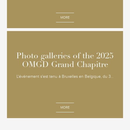
MORE
Photo galleries of the 2025
Photo galleries of the 2025
OMGD Grand Chapitre
OMGD Grand Chapitre
L'événement s'est tenu à Bruxelles en Belgique, du 3...
MORE