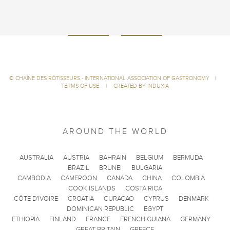
©
CHAÎNE DES RÔTISSEURS - INTERNATIONAL ASSOCIATION OF GASTRONOMY
|
TERMS OF USE
|
CREATED BY INDUXIA
AROUND THE WORLD
AUSTRALIA
AUSTRIA
BAHRAIN
BELGIUM
BERMUDA
BRAZIL
BRUNEI
BULGARIA
CAMBODIA
CAMEROON
CANADA
CHINA
COLOMBIA
COOK ISLANDS
COSTA RICA
CÔTE D'IVOIRE
CROATIA
CURACAO
CYPRUS
DENMARK
DOMINICAN REPUBLIC
EGYPT
ETHIOPIA
FINLAND
FRANCE
FRENCH GUIANA
GERMANY
GREAT BRITAIN
GREECE