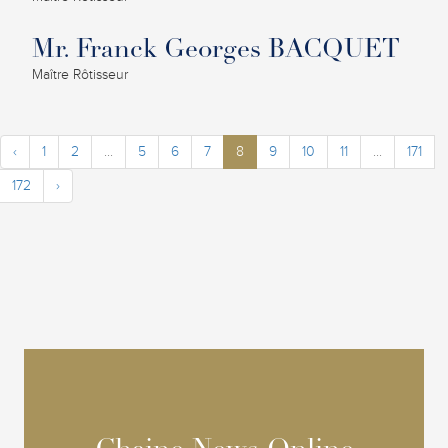
Mr. Franck Georges BACQUET
Maître Rôtisseur
‹
1
2
...
5
6
7
8
9
10
11
...
171
172
›