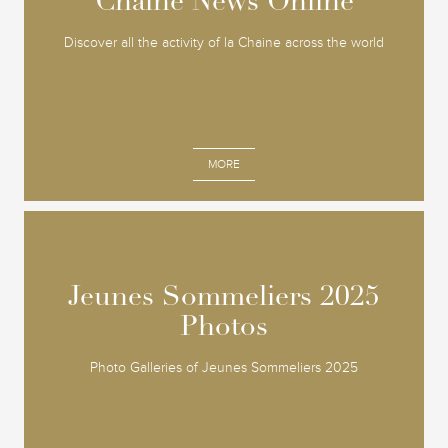
Chaine News Online
Chaine News Online
Discover all the activity of la Chaine across the world
MORE
Jeunes Sommeliers 2025
Jeunes Sommeliers 2025
Photos
Photos
Photo Galleries of Jeunes Sommeliers 2025