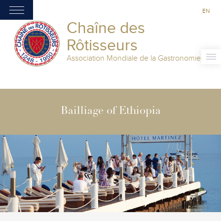
EN
Chaîne des
Rôtisseurs
Association Mondiale de la Gastronomie
Bailliage of Ethiopia