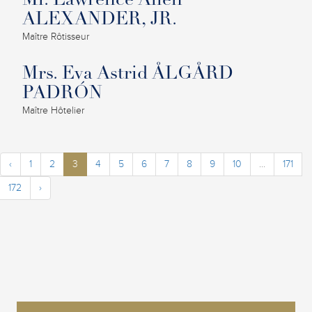
Mr. Lawrence Allen
ALEXANDER, JR.
Maître Rôtisseur
Mrs. Eva Astrid ÅLGÅRD
PADRÓN
Maître Hôtelier
‹
1
2
3
4
5
6
7
8
9
10
...
171
172
›