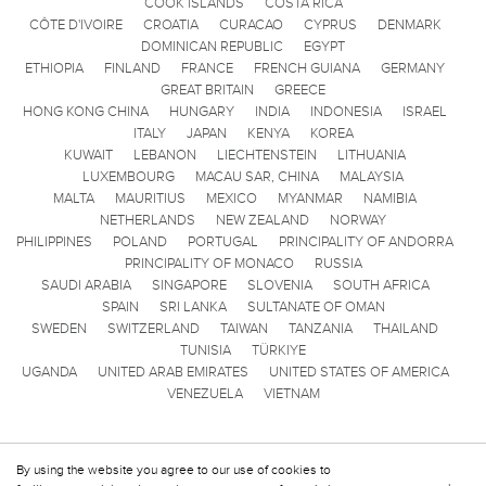
COOK ISLANDS
COSTA RICA
CÔTE D'IVOIRE
CROATIA
CURACAO
CYPRUS
DENMARK
DOMINICAN REPUBLIC
EGYPT
ETHIOPIA
FINLAND
FRANCE
FRENCH GUIANA
GERMANY
GREAT BRITAIN
GREECE
HONG KONG CHINA
HUNGARY
INDIA
INDONESIA
ISRAEL
ITALY
JAPAN
KENYA
KOREA
KUWAIT
LEBANON
LIECHTENSTEIN
LITHUANIA
LUXEMBOURG
MACAU SAR, CHINA
MALAYSIA
MALTA
MAURITIUS
MEXICO
MYANMAR
NAMIBIA
NETHERLANDS
NEW ZEALAND
NORWAY
PHILIPPINES
POLAND
PORTUGAL
PRINCIPALITY OF ANDORRA
PRINCIPALITY OF MONACO
RUSSIA
SAUDI ARABIA
SINGAPORE
SLOVENIA
SOUTH AFRICA
SPAIN
SRI LANKA
SULTANATE OF OMAN
SWEDEN
SWITZERLAND
TAIWAN
TANZANIA
THAILAND
TUNISIA
TÜRKIYE
UGANDA
UNITED ARAB EMIRATES
UNITED STATES OF AMERICA
VENEZUELA
VIETNAM
By using the website you agree to our use of cookies to