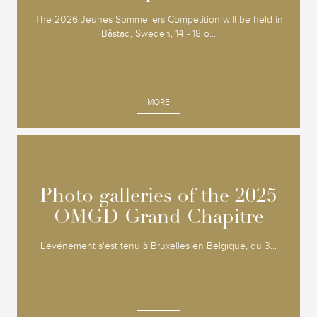
The 2026 Jeunes Sommeliers Competition will be held in
Båstad, Sweden, 14 - 18 o...
MORE
Photo galleries of the 2025
Photo galleries of the 2025
OMGD Grand Chapitre
OMGD Grand Chapitre
L'événement s'est tenu à Bruxelles en Belgique, du 3...